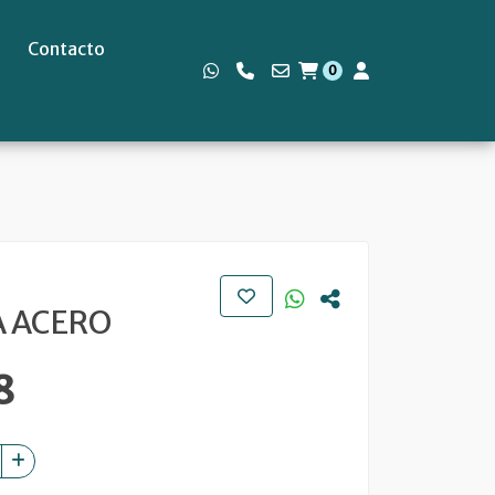
Contacto
0
s
 ACERO
8