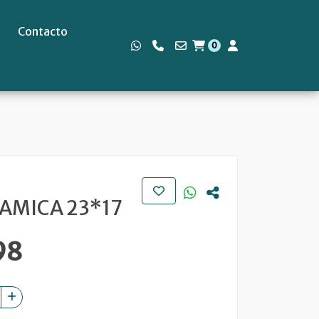
Contacto
0
s
AMICA 23*17
98