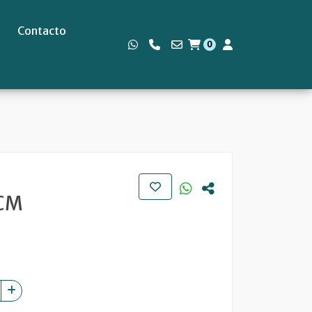
Contacto
0
s
8CM