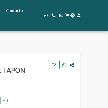
Contacto
0
s
E TAPON
8