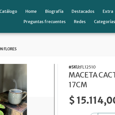
Catálogo
Home
Biografía
Destacados
Extra
Preguntas frecuentes
Redes
Categoría
N FLORES
#SKU:
FL12510
MACETA CAC
17CM
$ 15.114,0