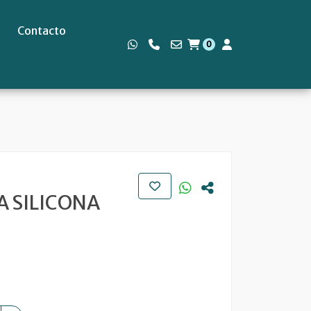
Contacto
0
s
 SILICONA