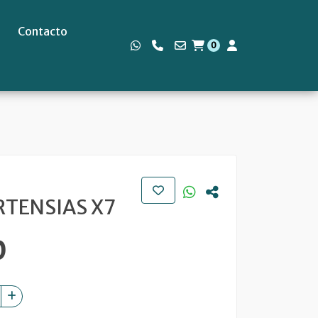
Contacto
0
s
TENSIAS X7
0