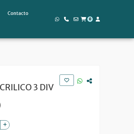
Contacto
0
s
CRILICO 3 DIV
0