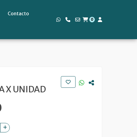
Contacto
0
s
A X UNIDAD
0