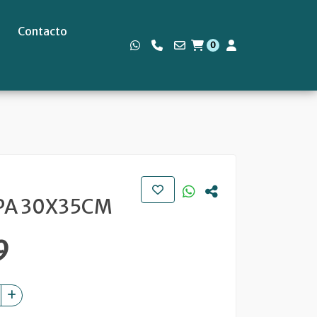
Contacto
0
s
PA 30X35CM
9