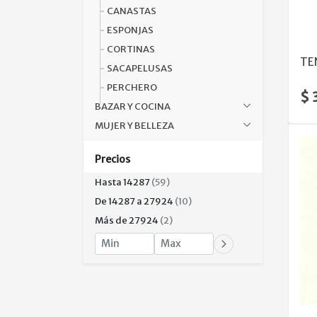
CANASTAS
ESPONJAS
CORTINAS
TE
SACAPELUSAS
PERCHERO
$ 
BAZAR Y COCINA
MUJER Y BELLEZA
Precios
Hasta 14287
(59)
De 14287 a 27924
(10)
Más de 27924
(2)