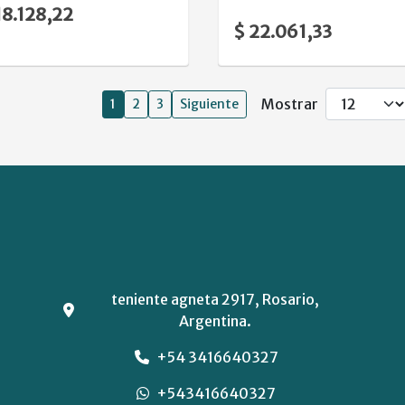
18.128,22
$ 22.061,33
Mostrar
1
2
3
Siguiente
teniente agneta 2917, Rosario,
Argentina.
+54 3416640327
+543416640327