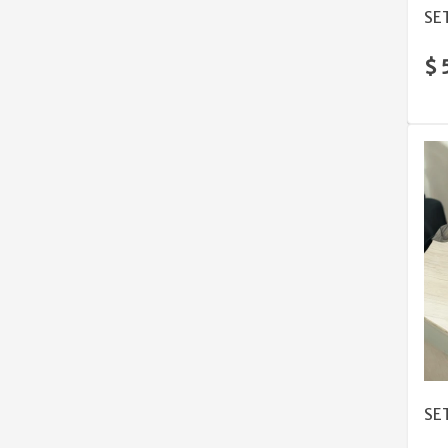
SE
$ 
SE