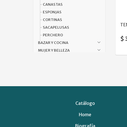
CANASTAS
ESPONJAS
CORTINAS
TE
SACAPELUSAS
PERCHERO
$ 
BAZAR Y COCINA
MUJER Y BELLEZA
Precios
Hasta 2021
(1)
De 2021 a 2886
(0)
Más de 2886
(5)
Catálogo
Home
Biografía