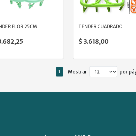
VER DETALLE
VER DETALLE
NDER FLOR 25CM
TENDER CUADRADO
3.682,25
$ 3.618,00
Mostrar
por pág
1