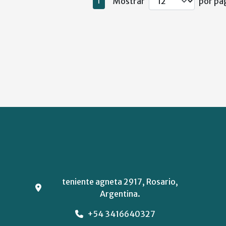
Mostrar
por pág
1
teniente agneta 2917, Rosario,
Argentina.
+54 3416640327