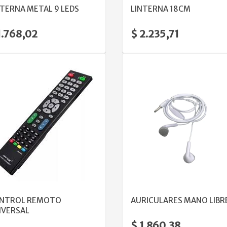
NTERNA METAL 9 LEDS
LINTERNA 18CM
1.768,02
$ 2.235,71
VER DETALLE
VER DETALLE
NTROL REMOTO
AURICULARES MANO LIBR
IVERSAL
$ 1.860,38