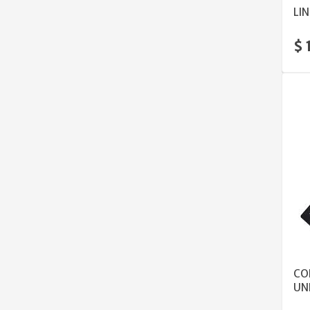
LI
$ 
CO
UN