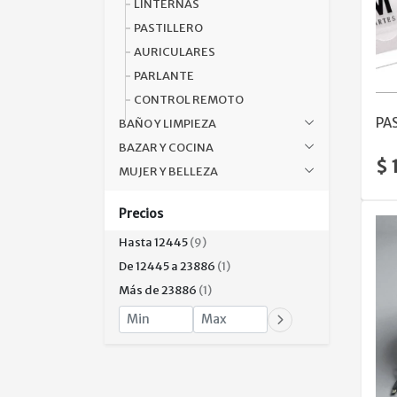
LINTERNAS
PASTILLERO
AURICULARES
PARLANTE
CONTROL REMOTO
PA
BAÑO Y LIMPIEZA
BAZAR Y COCINA
$ 
MUJER Y BELLEZA
Precios
Hasta 12445
(9)
De 12445 a 23886
(1)
Más de 23886
(1)