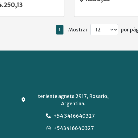
4.250,13
Mostrar
por pág
1
teniente agneta 2917, Rosario,
Argentina.
+54 3416640327
+543416640327